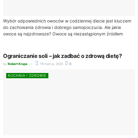
Wybór odpowiednich owoców w codziennej diecie jest kluczem
do zachowania zdrowia i dobrego samopoczucia. Ale jakie
owoce są najzdrowsze? Owoce są niezastąpionym źródłem
witamin, minerałów i błonnika, co czyni je...
Ograniczanie soli – jak zadbać o zdrową dietę?
by
Robert Krupa
19 marca, 2025
0
KUCHNIA I ZDROWIE