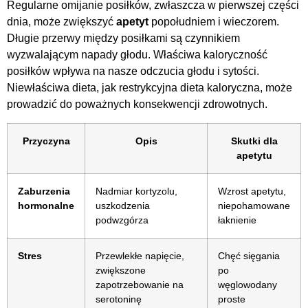
Regularne omijanie posiłków, zwłaszcza w pierwszej części
dnia, może zwiększyć
apetyt
popołudniem i wieczorem.
Długie przerwy między posiłkami są czynnikiem
wyzwalającym napady głodu. Właściwa kaloryczność
posiłków wpływa na nasze odczucia głodu i sytości.
Niewłaściwa dieta, jak restrykcyjna dieta kaloryczna, może
prowadzić do poważnych konsekwencji zdrowotnych.
Przyczyna
Opis
Skutki dla
apetytu
Zaburzenia
Nadmiar kortyzolu,
Wzrost apetytu,
hormonalne
uszkodzenia
niepohamowane
podwzgórza
łaknienie
Stres
Przewlekłe napięcie,
Chęć sięgania
zwiększone
po
zapotrzebowanie na
węglowodany
serotoninę
proste