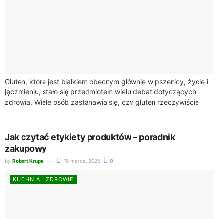
Gluten, które jest białkiem obecnym głównie w pszenicy, życie i
jęczmieniu, stało się przedmiotem wielu debat dotyczących
zdrowia. Wiele osób zastanawia się, czy gluten rzeczywiście
szkodzi zdrowiu. W artykule tym...
Jak czytać etykiety produktów – poradnik
zakupowy
by
Robert Krupa
19 marca, 2025
0
KUCHNIA I ZDROWIE