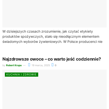
W dzisiejszych czasach zrozumienie, jak czytać etykiety
produktów spożywczych, stało się nieodłącznym elementem
świadomych wyborów żywieniowych. W Polsce producenci nie
są zobowiązani do informowania konsumentów o zawartości
tłuszczów trans, co...
Najzdrowsze owoce – co warto jeść codziennie?
by
Robert Krupa
19 marca, 2025
0
KUCHNIA I ZDROWIE