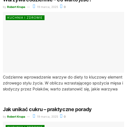
by
Robert Krupa
19 marca, 2025
0
KUCHNIA I ZDROWIE
Codzienne wprowadzenie warzyw do diety to kluczowy element
zdrowego stylu życia. W obliczu wzrastającego spożycia mięsa i
słodyczy przez Polaków, warto zastanowić się, jakie warzywa
jeść codziennie, aby dostarczyć swojemu...
Jak unikać cukru – praktyczne porady
by
Robert Krupa
19 marca, 2025
0