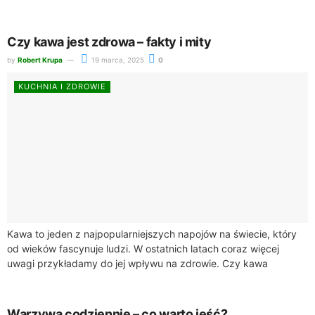
odpowiednie wartości odżywcze są fundamentem, który
przyczynia się...
Czy kawa jest zdrowa – fakty i mity
by
Robert Krupa
19 marca, 2025
0
KUCHNIA I ZDROWIE
Kawa to jeden z najpopularniejszych napojów na świecie, który
od wieków fascynuje ludzi. W ostatnich latach coraz więcej
uwagi przykładamy do jej wpływu na zdrowie. Czy kawa
rzeczywiście jest zdrowa?...
Warzywa codziennie – co warto jeść?