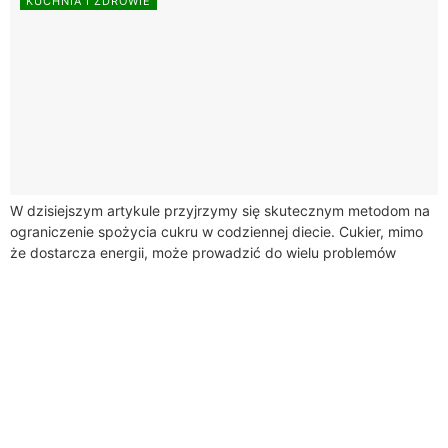
KUCHNIA I ZDROWIE
W dzisiejszym artykule przyjrzymy się skutecznym metodom na
ograniczenie spożycia cukru w codziennej diecie. Cukier, mimo
że dostarcza energii, może prowadzić do wielu problemów
zdrowotnych, takich jak otyłość, cukrzyca typu...