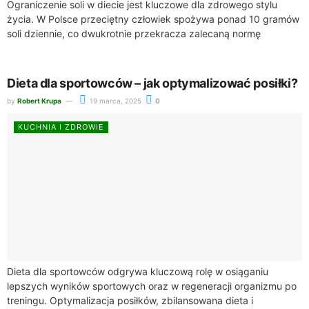
Ograniczenie soli w diecie jest kluczowe dla zdrowego stylu
życia. W Polsce przeciętny człowiek spożywa ponad 10 gramów
soli dziennie, co dwukrotnie przekracza zalecaną normę
wynoszącą 5 gramów, czyli jedną...
Dieta dla sportowców – jak optymalizować posiłki?
by
Robert Krupa
19 marca, 2025
0
KUCHNIA I ZDROWIE
Dieta dla sportowców odgrywa kluczową rolę w osiąganiu
lepszych wyników sportowych oraz w regeneracji organizmu po
treningu. Optymalizacja posiłków, zbilansowana dieta i