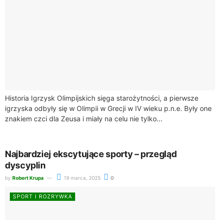
Historia Igrzysk Olimpijskich sięga starożytności, a pierwsze
igrzyska odbyły się w Olimpii w Grecji w IV wieku p.n.e. Były one
znakiem czci dla Zeusa i miały na celu nie tylko...
Najbardziej ekscytujące sporty – przegląd
dyscyplin
by
Robert Krupa
19 marca, 2025
0
SPORT I ROZRYWKA