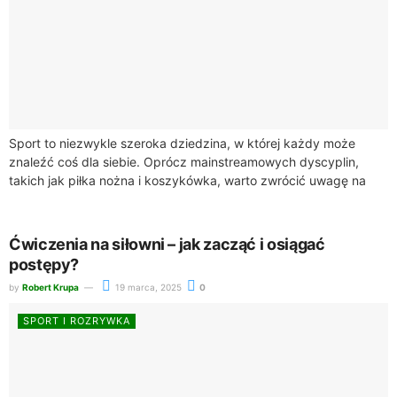
Sport to niezwykle szeroka dziedzina, w której każdy może
znaleźć coś dla siebie. Oprócz mainstreamowych dyscyplin,
takich jak piłka nożna i koszykówka, warto zwrócić uwagę na
mniej znane, ale równie...
Ćwiczenia na siłowni – jak zacząć i osiągać
postępy?
by
Robert Krupa
19 marca, 2025
0
SPORT I ROZRYWKA