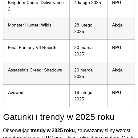
Kingdom Come: Deliverance
4 lutego 2025
RPG
2
Monster Hunter: Wilds
28 lutego
Akcja
2025
Final Fantasy VII Rebirth
20 marca
RPG
2025
Assassin’s Creed: Shadows
20 marca
Akcja
2025
Avowed
18 lutego
RPG
2025
Gatunki i trendy w 2025 roku
Obserwując
trendy w 2025 roku
, zauważamy silny wzrost
popularności gier RPG oraz akcji z otwartym światem. Gry te