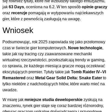
się również tytuły, które nie wzbudziły takiego entuzjazmu,
jak
63 Days
, oceniona na 6.2. W ten sposób
opinie graczy
oraz
recenzje
pomagają w wytypowaniu najciekawszych
gier, które z pewnością zasługują na uwagę.
Wniosek
Podsumowując, rok 2025 zapowiada się jako przełomowy
czas w świecie gier komputerowych.
Nowe technologie
,
takie jak ray tracing czy zaawansowane mechaniki
wirtualnej rzeczywistości, przekształcają trendy w gaming,
co sprawia, że każdego miesiąca gracze mogą oczekiwać
ekscytujących premier. Tytuły takie jak
Tomb Raider IV–VI
Remastered
oraz
Metal Gear Solid Delta: Snake Eater
to
tylko niektóre z nadchodzących hitów, które warto mieć na
uwadze.
W miarę jak
mniejsze studia deweloperskie
zyskują na
znaczeniu, rynek gier staje się coraz bardziej różnorodny,
oferując graczom unikalne doświadczenia i przygodowe