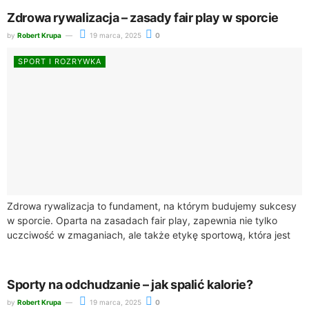
Zdrowa rywalizacja – zasady fair play w sporcie
by
Robert Krupa
19 marca, 2025
0
SPORT I ROZRYWKA
Zdrowa rywalizacja to fundament, na którym budujemy sukcesy
w sporcie. Oparta na zasadach fair play, zapewnia nie tylko
uczciwość w zmaganiach, ale także etykę sportową, która jest
niezbędna w każdej...
Sporty na odchudzanie – jak spalić kalorie?
by
Robert Krupa
19 marca, 2025
0