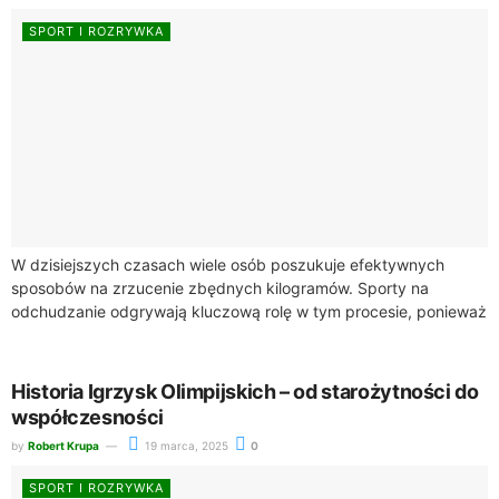
SPORT I ROZRYWKA
W dzisiejszych czasach wiele osób poszukuje efektywnych
sposobów na zrzucenie zbędnych kilogramów. Sporty na
odchudzanie odgrywają kluczową rolę w tym procesie, ponieważ
angażując Twoje ciało, pozwalają na spalanie kalorii. Warto...
Historia Igrzysk Olimpijskich – od starożytności do
współczesności
by
Robert Krupa
19 marca, 2025
0
SPORT I ROZRYWKA