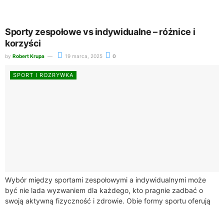
To pytanie zyskuje na znaczeniu,...
Sporty zespołowe vs indywidualne – różnice i
korzyści
by
Robert Krupa
19 marca, 2025
0
SPORT I ROZRYWKA
Wybór między sportami zespołowymi a indywidualnymi może
być nie lada wyzwaniem dla każdego, kto pragnie zadbać o
swoją aktywną fizyczność i zdrowie. Obie formy sportu oferują
unikalne korzyści. Sporty zespołowe,...