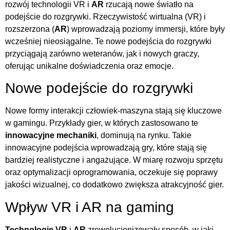
rozwój technologii VR i
AR
rzucają nowe światło na
podejście do rozgrywki. Rzeczywistość wirtualna (VR) i
rozszerzona (
AR
) wprowadzają poziomy immersji, które były
wcześniej nieosiągalne. Te nowe podejścia do rozgrywki
przyciągają zarówno weteranów, jak i nowych graczy,
oferując unikalne doświadczenia oraz emocje.
Nowe podejście do rozgrywki
Nowe formy interakcji człowiek-maszyna stają się kluczowe
w gamingu. Przykłady gier, w których zastosowano te
innowacyjne mechaniki
, dominują na rynku. Takie
innowacyjne podejścia wprowadzają gry, które stają się
bardziej realistyczne i angażujące. W miarę rozwoju sprzętu
oraz optymalizacji oprogramowania, oczekuje się poprawy
jakości wizualnej, co dodatkowo zwiększa atrakcyjność gier.
Wpływ VR i AR na gaming
Technologie VR
i
AR
zrewolucjonizowały sposób, w jaki