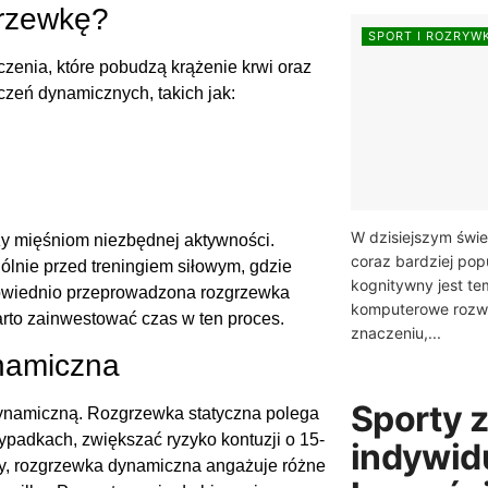
grzewkę?
SPORT I ROZRYW
enia, które pobudzą krążenie krwi oraz
czeń dynamicznych, takich jak:
W dzisiejszym świe
y mięśniom niezbędnej aktywności.
coraz bardziej pop
ólnie przed treningiem siłowym, gdzie
kognitywny jest te
dpowiednio przeprowadzona rozgrzewka
komputerowe rozwij
rto zainwestować czas w ten proces.
znaczeniu,...
ynamiczna
Sporty 
dynamiczną. Rozgrzewka statyczna polega
ypadkach, zwiększać ryzyko kontuzji o 15-
indywidu
y, rozgrzewka dynamiczna angażuje różne