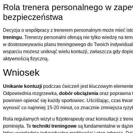
Rola trenera personalnego w zape
bezpieczeństwa
Decyzja o współpracy z trenerem personalnym może mieć ist
treningu
. Trenerzy personalni oferują nie tylko wiedzę na te
w dostosowywaniu planu treningowego do Twoich indywidualn
wsparciu możesz uniknąć wielu kontuzji, zwłaszcza gdy dopi
aktywnością fizyczną.
Wniosek
Unikanie kontuzji
podczas ćwiczeń jest kluczowym elemente
Odpowiednia rozgrzewka,
dobór obciążenia
oraz poprawna t
powinien opierać się każdy sportowiec. Uściślając, czas trwa
wynosić co najmniej 15-20 minut, co znacznie zmniejsza ryzy
Rola regularnych wizyt u fizjoterapeuty oraz konsultacji z t
pominięta. Te
techniki treningowe
są fundamentalne w dążen