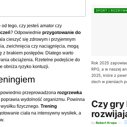
SPORT I ROZRYW
od tego, czy jesteś amator czy
iczeń
? Odpowiednie
przygotowanie do
ala cieszyć się zdrowym i przyjemnym
nia, zwichnięcia czy naciągnięcia, mogą
ę z brakiem postępów. Dlatego warto
ania obciążenia. Rzetelne podejście do
Rok 2025 zapowiada
 obniża ryzyko kontuzji.
RPG, a w naszej an
2025, które z pewn
reningiem
dech w piersiach p
Odpowiednio przeprowadzona
rozgrzewka
az poprawia wydolność organizmu. Powinna
Czy gry
 wysiłku fizycznego.
Trening
rozwijaj
otowanie ciała na intensywny wysiłek, a
w.
by
Robert Krupa