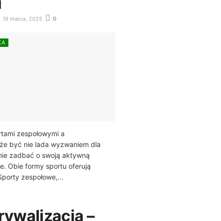
i
19 marca, 2025
0
KA
tami zespołowymi a
że być nie lada wyzwaniem dla
nie zadbać o swoją aktywną
e. Obie formy sportu oferują
Sporty zespołowe,...
rywalizacja –