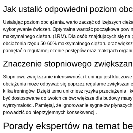
Jak ustalić odpowiedni poziom obc
Ustalając poziom obciążenia, warto zacząć od lżejszych cięż
wykonywanie ćwiczeń. Optymalna wartość początkowa powin
maksymalnego ciężaru (1RM). Dla osób znajdujących się na
obciążenia rzędu 50-60% maksymalnego ciężaru oraz większa 
pamiętać o regularnej ocenie postępów oraz reakcjach orga
Znaczenie stopniowego zwiększani
Stopniowe zwiększanie intensywności treningu jest kluczowe
obciążenia może odbywać się poprzez regularne zwiększanie ci
kilka treningów. Dzięki temu unikniesz ryzyka przeciążenia i
być dostosowane do twoich celów: większe dla budowy masy 
wytrzymałości. Pamiętaj, że ignorowanie sygnałów płynących z
prowadzić do nieprzyjemnych konsekwencji.
Porady ekspertów na temat b