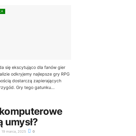
KA
 się ekscytująco dla fanów gier
alizie odkryjemy najlepsze gry RPG
ością dostarczą zapierających
rzygód. Gry tego gatunku...
 komputerowe
ą umysł?
19 marca, 2025
0