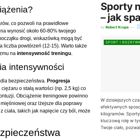
Sporty 
iążenia?
– jak spa
arów, co pozwoli na prawidłowe
by
Robert Krupa
na wynosić około 60-80% twojego
 początku drogi, wskazówką mogą być
SPORT I ROZRYW
liczba powtórzeń (12-15). Warto także
nizmu na
intensywność treningu
.
a intensywności
 dla bezpieczeństwa.
Progresja
ężaru o stałą wartości (np. 2,5 kg) co
 kontuzji. Obciążenie treningowe powinno
W dzisiejszych cza
mięśniowej oraz lżejsze dla poprawy
efektywnych spos
 ciała, takich jak napięcie czy ból, może
kilogramów. Sport
kluczową rolę w t
Twoje ciało, pozwala
ezpieczeństwa