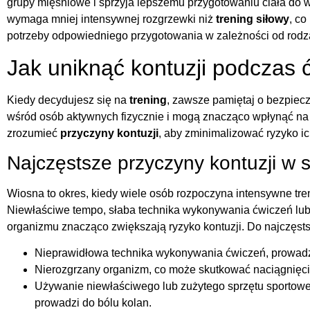
grupy mięśniowe i sprzyja lepszemu przygotowaniu ciała do 
wymaga mniej intensywnej rozgrzewki niż
trening siłowy
, c
potrzeby odpowiedniego przygotowania w zależności od rodz
Jak uniknąć kontuzji podczas 
Kiedy decydujesz się na
trening
, zawsze pamiętaj o bezpiec
wśród osób aktywnych fizycznie i mogą znacząco wpłynąć na
zrozumieć
przyczyny kontuzji
, aby zminimalizować ryzyko ic
Najczęstsze przyczyny kontuzji w 
Wiosna to okres, kiedy wiele osób rozpoczyna intensywne tr
Niewłaściwe tempo, słaba technika wykonywania ćwiczeń lu
organizmu znacząco zwiększają ryzyko kontuzji. Do najczęsts
Nieprawidłowa technika wykonywania ćwiczeń, prowadz
Nierozgrzany organizm, co może skutkować naciągnięci
Używanie niewłaściwego lub zużytego sprzętu sportoweg
prowadzi do bólu kolan.