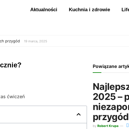
Aktualności
Kuchnia i zdrowie
Lif
ych przygód
19 marca, 2025
ecznie?
Powiązane arty
Najleps
2025 – 
niezapo
przygód
by
Robert Krupa