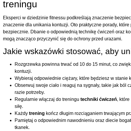
treningu
Eksperci w dziedzinie fitnessu podkreślają znaczenie bezpie
znaczenie dla unikania kontuzji. Oto praktyczne porady, któr
bezpiecznie. Dbanie o odpowiednią technikę ćwiczeń oraz ko
mogą znacząco przyczynić się do ochrony przed urazami.
Jakie wskazówki stosować, aby uni
Rozgrzewka powinna trwać od 10 do 15 minut, co zwięks
kontuzji.
Wybieraj odpowiednie ciężary, które będziesz w stanie 
Obserwuj swoje ciało i reaguj na sygnały, takie jak ból
razie potrzeby.
Regularnie włączaj do treningu
techniki ćwiczeń
, któr
siłę.
Każdy
trening
kończ długim rozciąganiem trwającym prz
Pamiętaj o odpowiednim nawodnieniu oraz diecie bogat
tkanek.