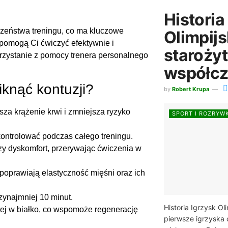
Historia
czeństwa treningu, co ma kluczowe
Olimpijs
e pomogą Ci ćwiczyć efektywnie i
staroży
rzystanie z pomocy trenera personalnego
współcz
knąć kontuzji?
by
Robert Krupa
za krążenie krwi i zmniejsza ryzyko
SPORT I ROZRYW
kontrolować podczas całego treningu.
 czy dyskomfort, przerywając ćwiczenia w
e poprawiają elastyczność mięśni oraz ich
ynajmniej 10 minut.
Historia Igrzysk Ol
ej w białko, co wspomoże regenerację
pierwsze igrzyska o