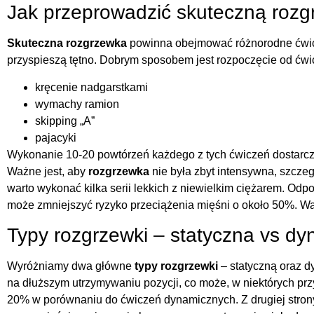
Jak przeprowadzić skuteczną roz
Skuteczna rozgrzewka
powinna obejmować różnorodne ćwicz
przyspieszą tętno. Dobrym sposobem jest rozpoczęcie od ćwi
kręcenie nadgarstkami
wymachy ramion
skipping „A”
pajacyki
Wykonanie 10-20 powtórzeń każdego z tych ćwiczeń dostarcz
Ważne jest, aby
rozgrzewka
nie była zbyt intensywna, szczeg
warto wykonać kilka serii lekkich z niewielkim ciężarem. O
może zmniejszyć ryzyko przeciążenia mięśni o około 50%. Wa
Typy rozgrzewki – statyczna vs d
Wyróżniamy dwa główne
typy rozgrzewki
– statyczną oraz 
na dłuższym utrzymywaniu pozycji, co może, w niektórych prz
20% w porównaniu do ćwiczeń dynamicznych. Z drugiej stron