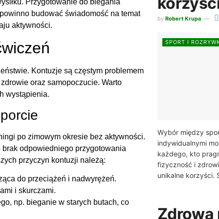
korzyśc
wysiłku. Przygotowanie do biegania
o powinno budować świadomość na temat
by
Robert Krupa
aju aktywności.
SPORT I ROZRYW
ćwiczeń
zeństwie. Kontuzje są częstym problemem
 zdrowie oraz samopoczucie. Warto
h wystąpienia.
sporcie
Wybór między spor
eningi po zimowym okresie bez aktywności.
indywidualnymi mo
b brak odpowiedniego przygotowania
każdego, kto prag
zych przyczyn kontuzji należą:
fizyczność i zdrowi
unikalne korzyści. 
ąca do przeciążeń i nadwyrężeń.
ami i skurczami.
o, np. bieganie w starych butach, co
Zdrowa 