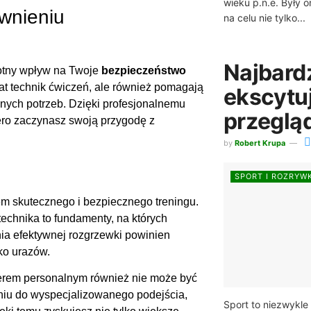
wieku p.n.e. Były o
wnieniu
na celu nie tylko...
Najbardz
otny wpływ na Twoje
bezpieczeństwo
mat technik ćwiczeń, ale również pomagają
ekscytuj
ych potrzeb. Dzięki profesjonalnemu
przeglą
ero zaczynasz swoją przygodę z
by
Robert Krupa
SPORT I ROZRYW
m skutecznego i bezpiecznego treningu.
echnika to fundamenty, na których
nia efektywnej rozgrzewki powinien
ko urazów.
renerem personalnym również nie może być
iu do wyspecjalizowanego podejścia,
Sport to niezwykle