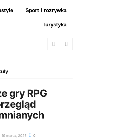
estyle
Sport i rozrywka
Turystyka
kuły
ze gry RPG
przegląd
mnianych
19 marca, 2025
0