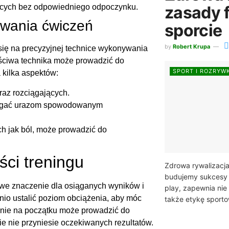
zasady f
jących bez odpowiedniego odpoczynku.
ywania ćwiczeń
sporcie
by
Robert Krupa
się na precyzyjnej technice wykonywania
aściwa technika może prowadzić do
SPORT I ROZRYW
 kilka aspektów:
az rozciągających.
iegać urazom spowodowanym
h jak ból, może prowadzić do
ści treningu
Zdrowa rywalizacja
budujemy sukcesy w
we znaczenie dla osiąganych wyników i
play, zapewnia nie
io ustalić poziom obciążenia, aby móc
także etykę sporto
enie na początku może prowadzić do
nie nie przyniesie oczekiwanych rezultatów.