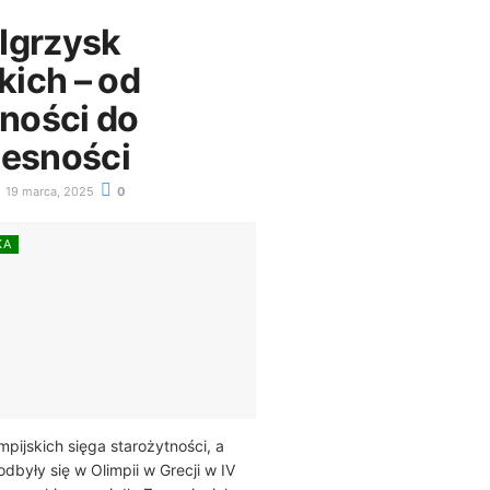
 Igrzysk
kich – od
tności do
esności
19 marca, 2025
0
KA
impijskich sięga starożytności, a
dbyły się w Olimpii w Grecji w IV