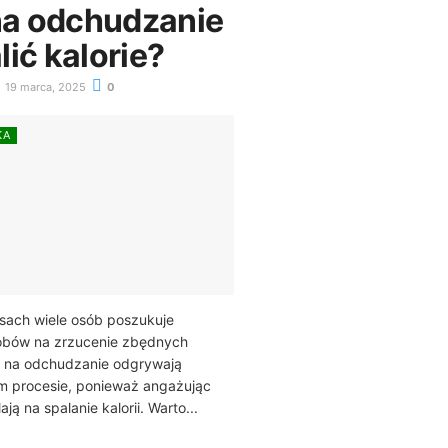
na odchudzanie
lić kalorie?
19 marca, 2025
0
KA
sach wiele osób poszukuje
obów na zrzucenie zbędnych
y na odchudzanie odgrywają
ym procesie, ponieważ angażując
ją na spalanie kalorii. Warto...