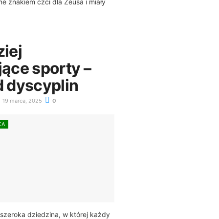
ne znakiem czci dla Zeusa i miały
iej
ące sporty –
d dyscyplin
19 marca, 2025
0
KA
 szeroka dziedzina, w której każdy