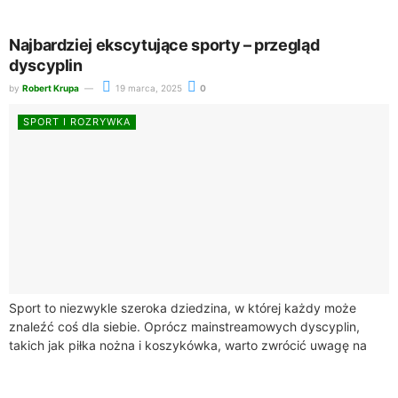
Najbardziej ekscytujące sporty – przegląd
dyscyplin
by
Robert Krupa
19 marca, 2025
0
SPORT I ROZRYWKA
Sport to niezwykle szeroka dziedzina, w której każdy może
znaleźć coś dla siebie. Oprócz mainstreamowych dyscyplin,
takich jak piłka nożna i koszykówka, warto zwrócić uwagę na
mniej znane, ale równie...