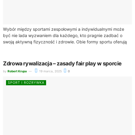
Wybór między sportami zespołowymi a indywidualnymi może
być nie lada wyzwaniem dla każdego, kto pragnie zadbać o
swoją aktywną fizyczność i zdrowie. Obie formy sportu oferują
unikalne korzyści. Sporty zespołowe,...
Zdrowa rywalizacja – zasady fair play w sporcie
by
Robert Krupa
19 marca, 2025
0
SPORT I ROZRYWKA