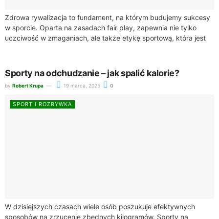
Zdrowa rywalizacja to fundament, na którym budujemy sukcesy
w sporcie. Oparta na zasadach fair play, zapewnia nie tylko
uczciwość w zmaganiach, ale także etykę sportową, która jest
niezbędna w każdej...
Sporty na odchudzanie – jak spalić kalorie?
by
Robert Krupa
19 marca, 2025
0
SPORT I ROZRYWKA
W dzisiejszych czasach wiele osób poszukuje efektywnych
sposobów na zrzucenie zbędnych kilogramów. Sporty na