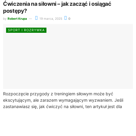
Ćwiczenia na siłowni – jak zacząć i osiągać
postępy?
by
Robert Krupa
19 marca, 2025
0
SPORT I ROZRYWKA
Rozpoczęcie przygody z treningiem siłowym może być
ekscytującym, ale zarazem wymagającym wyzwaniem. Jeśli
zastanawiasz się, jak ćwiczyć na siłowni, ten artykuł jest dla
Ciebie. Dowiesz się, jak efektywnie ustalić cele...