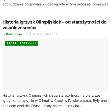
odchudzanie odgrywają kluczową rolę w tym procesie, ponieważ
angażując Twoje ciało, pozwalają na spalanie kalorii. Warto...
Historia Igrzysk Olimpijskich – od starożytności do
współczesności
by
Robert Krupa
19 marca, 2025
0
SPORT I ROZRYWKA
Historia Igrzysk Olimpijskich sięga starożytności, a pierwsze
igrzyska odbyły się w Olimpii w Grecji w IV wieku p.n.e. Były one
znakiem czci dla Zeusa i miały na celu nie tylko...