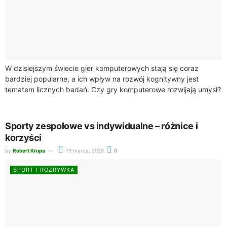
W dzisiejszym świecie gier komputerowych stają się coraz
bardziej popularne, a ich wpływ na rozwój kognitywny jest
tematem licznych badań. Czy gry komputerowe rozwijają umysł?
To pytanie zyskuje na znaczeniu,...
Sporty zespołowe vs indywidualne – różnice i
korzyści
by
Robert Krupa
19 marca, 2025
0
SPORT I ROZRYWKA