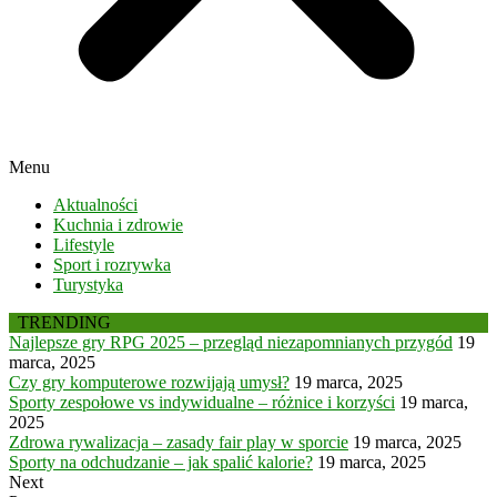
Menu
Aktualności
Kuchnia i zdrowie
Lifestyle
Sport i rozrywka
Turystyka
TRENDING
Najlepsze gry RPG 2025 – przegląd niezapomnianych przygód
19
marca, 2025
Czy gry komputerowe rozwijają umysł?
19 marca, 2025
Sporty zespołowe vs indywidualne – różnice i korzyści
19 marca,
2025
Zdrowa rywalizacja – zasady fair play w sporcie
19 marca, 2025
Sporty na odchudzanie – jak spalić kalorie?
19 marca, 2025
Next