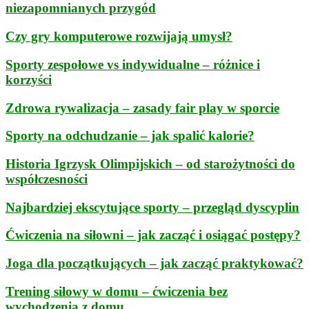
niezapomnianych przygód
Czy gry komputerowe rozwijają umysł?
Sporty zespołowe vs indywidualne – różnice i
korzyści
Zdrowa rywalizacja – zasady fair play w sporcie
Sporty na odchudzanie – jak spalić kalorie?
Historia Igrzysk Olimpijskich – od starożytności do
współczesności
Najbardziej ekscytujące sporty – przegląd dyscyplin
Ćwiczenia na siłowni – jak zacząć i osiągać postępy?
Joga dla początkujących – jak zacząć praktykować?
Trening siłowy w domu – ćwiczenia bez
wychodzenia z domu