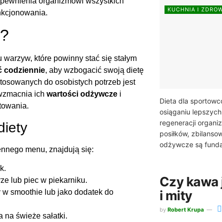
apewnienia organizmowi wszystkich
KUCHNIA I ZDRO
nkcjonowania.
e?
arzyw, które powinny stać się stałym
ć codziennie
, aby wzbogacić swoją dietę
osowanych do osobistych potrzeb jest
wzmacnia ich
wartości odżywcze
i
Dieta dla sportow
towania.
osiąganiu lepszyc
regeneracji organi
diety
posiłków, zbilanso
odżywcze są fundam
ennego menu, znajdują się:
k.
Czy kawa j
ze lub piec w piekarniku.
i mity
 w smoothie lub jako dodatek do
by
Robert Krupa
a na świeże sałatki.