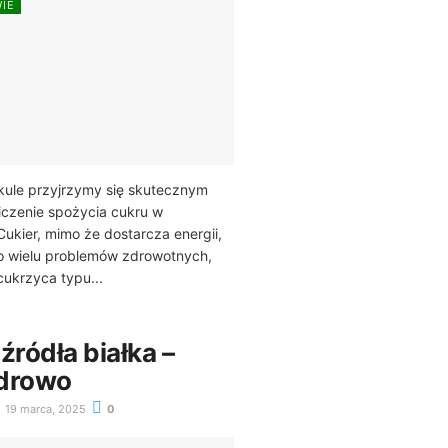
WIE
kule przyjrzymy się skutecznym
czenie spożycia cukru w
Cukier, mimo że dostarcza energii,
 wielu problemów zdrowotnych,
 cukrzyca typu...
źródła białka –
zdrowo
19 marca, 2025
0