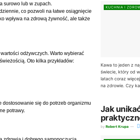
na surowo lub w zupach.
KUCHNIA I ZDRO
dziennie, co pozwoli na łatwe osiągnięcie
ko wpływa na zdrową żywność, ale także
wartości odżywczych. Warto wybierać
świeżością. Oto kilka przykładów:
Kawa to jeden z na
świecie, który od w
latach coraz więce
na zdrowie. Czy ka
 dostosowanie się do potrzeb organizmu
Jak unikać
one potrawy.
praktyczn
by
Robert Krupa
 zdrowia i dobrego samopoczucia.