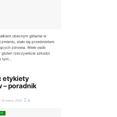
 białkiem obecnym głównie w
ęczmieniu, stało się przedmiotem
ących zdrowia. Wiele osób
y gluten rzeczywiście szkodzi
 tym...
 etykiety
 – poradnik
19 marca, 2025
0
WIE