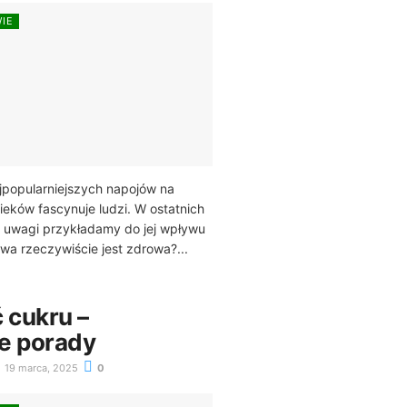
WIE
jpopularniejszych napojów na
ieków fascynuje ludzi. W ostatnich
j uwagi przykładamy do jej wpływu
wa rzeczywiście jest zdrowa?...
 cukru –
e porady
19 marca, 2025
0