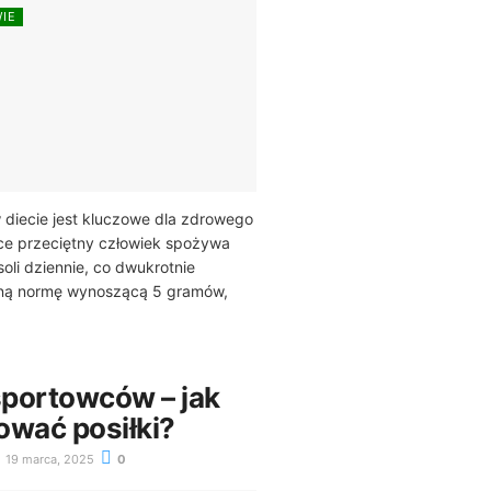
WIE
w diecie jest kluczowe dla zdrowego
sce przeciętny człowiek spożywa
li dziennie, co dwukrotnie
aną normę wynoszącą 5 gramów,
sportowców – jak
ować posiłki?
19 marca, 2025
0