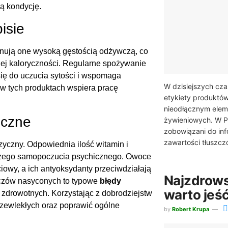
ą kondycję.
isie
nują one wysoką gęstością odżywczą, co
iej kaloryczności. Regularne spożywanie
się do uczucia sytości i wspomaga
W dzisiejszych cza
w tych produktach wspiera pracę
etykiety produktów
nieodłącznym ele
iczne
żywieniowych. W Po
zobowiązani do in
zawartości tłuszczó
zyczny. Odpowiednia ilość witamin i
pszego samopoczucia psychicznego. Owoce
iowy, a ich antyoksydanty przeciwdziałają
Najzdrows
uszczów nasyconych to typowe
błędy
warto jeś
zdrowotnych. Korzystając z dobrodziejstw
zewlekłych oraz poprawić ogólne
by
Robert Krupa