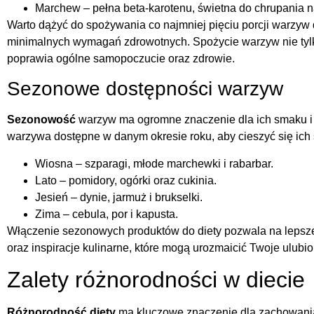
Marchew – pełna beta-karotenu, świetna do chrupania 
Warto dążyć do spożywania co najmniej pięciu porcji warzyw 
minimalnych wymagań zdrowotnych. Spożycie warzyw nie tyl
poprawia ogólne samopoczucie oraz zdrowie.
Sezonowe dostępności warzyw
Sezonowość
warzyw ma ogromne znaczenie dla ich smaku i 
warzywa dostępne w danym okresie roku, aby cieszyć się ich 
Wiosna – szparagi, młode marchewki i rabarbar.
Lato – pomidory, ogórki oraz cukinia.
Jesień – dynie, jarmuż i brukselki.
Zima – cebula, por i kapusta.
Włączenie sezonowych produktów do diety pozwala na lepsze
oraz inspiracje kulinarne, które mogą urozmaicić Twoje ulubi
Zalety różnorodności w diecie
Różnorodność diety
ma kluczowe znaczenie dla zachowania