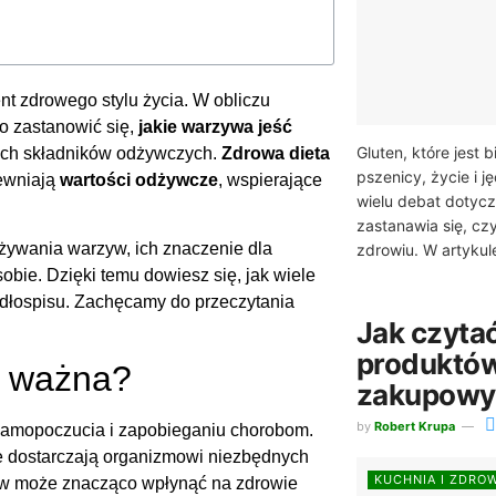
t zdrowego stylu życia. W obliczu
o zastanowić się,
jakie warzywa jeść
Gluten, które jest
ych składników odżywczych.
Zdrowa dieta
pszenicy, życie i j
ewniają
wartości odżywcze
, wspierające
wielu debat dotycz
zastanawia się, cz
żywania warzyw, ich znaczenie dla
zdrowiu. W artykule
obie. Dzięki temu dowiesz się, jak wiele
dłospisu. Zachęcamy do przeczytania
Jak czytać
produktów
k ważna?
zakupowy
by
Robert Krupa
samopoczucia i zapobieganiu chorobom.
e dostarczają organizmowi niezbędnych
KUCHNIA I ZDRO
zyw może znacząco wpłynąć na zdrowie