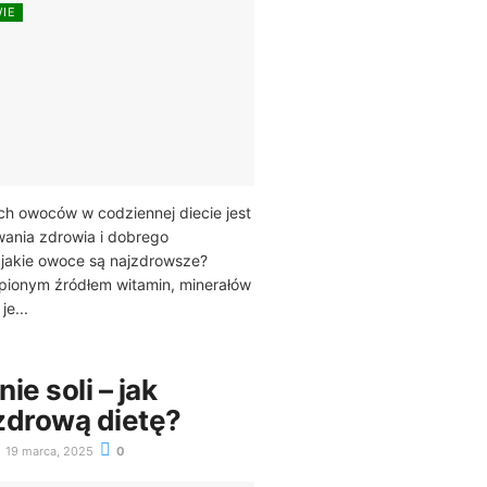
WIE
h owoców w codziennej diecie jest
ania zdrowia i dobrego
 jakie owoce są najzdrowsze?
pionym źródłem witamin, minerałów
je...
ie soli – jak
zdrową dietę?
19 marca, 2025
0