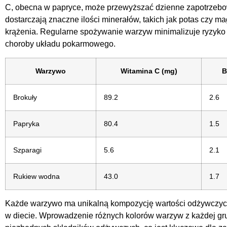
C, obecna w papryce, może przewyższać dzienne zapotrzebowa
dostarczają znaczne ilości minerałów, takich jak potas czy m
krążenia. Regularne spożywanie warzyw minimalizuje ryzyko 
choroby układu pokarmowego.
Warzywo
Witamina C (mg)
B
Brokuły
89.2
2.6
Papryka
80.4
1.5
Szparagi
5.6
2.1
Rukiew wodna
43.0
1.7
Każde warzywo ma unikalną kompozycję wartości odżywczych
w diecie. Wprowadzenie różnych kolorów warzyw z każdej gru