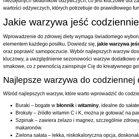
niezbędnych składników odżywczych, co jest kluczowe dla z
wartości odżywczych, których potrzebuje do prawidłowego fu
Jakie warzywa jeść codzienni
Wprowadzenie do zdrowej diety wymaga świadomego wyboru w
elementem każdego posiłku. Dowiedz się,
jakie warzywa jeś
oraz poprawić samopoczucie. Wybór najlepszych warzyw dost
kluczowy, a uwzględnienie sezonowości warzyw dodatkowo 
smakowe, co z pewnością zainspiruje Cię do kreatywnego go
Najlepsze warzywa do codziennej 
Wśród najlepszych warzyw, które warto wprowadzić do codzi
Buraki – bogate w
błonnik
i
witaminy
, idealne do sałate
Brokuły – źródło witamin C i K, można je gotować na par
Szpinak – zawiera żelazo i magnez, szczególnie zdrowy
makaronów.
Zielona sałata – lekka, niskokaloryczna opcja, doskonał