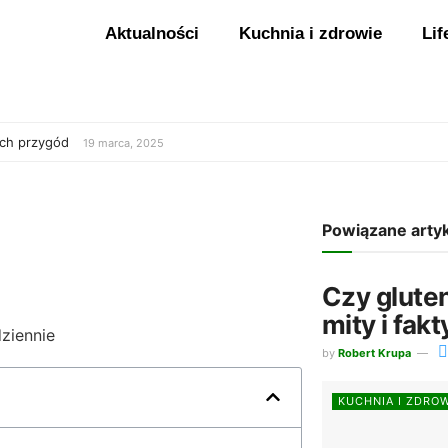
Aktualności
Kuchnia i zdrowie
Lif
ych przygód
19 marca, 2025
Powiązane arty
Czy glute
mity i fakt
by
Robert Krupa
KUCHNIA I ZDRO