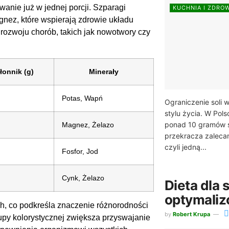
nie już w jednej porcji. Szparagi
KUCHNIA I ZDRO
agnez, które wspierają zdrowie układu
rozwoju chorób, takich jak nowotwory czy
łonnik (g)
Minerały
Potas, Wapń
Ograniczenie soli 
stylu życia. W Pol
ponad 10 gramów so
Magnez, Żelazo
przekracza zalec
czyli jedną...
Fosfor, Jod
Cynk, Żelazo
Dieta dla 
optymaliz
, co podkreśla znaczenie różnorodności
by
Robert Krupa
py kolorystycznej zwiększa przyswajanie