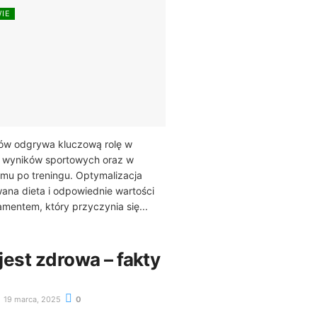
WIE
ców odgrywa kluczową rolę w
h wyników sportowych oraz w
zmu po treningu. Optymalizacja
wana dieta i odpowiednie wartości
entem, który przyczynia się...
est zdrowa – fakty
19 marca, 2025
0