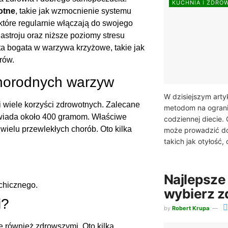
KUCHNIA I ZDRO
otne
, takie jak wzmocnienie systemu
tóre regularnie włączają do swojego
stroju oraz niższe poziomy stresu
ta bogata w warzywa krzyżowe, takie jak
rów.
żnorodnych warzyw
W dzisiejszym arty
 wiele korzyści zdrowotnych. Zalecane
metodom na ograni
powiada około 400 gramom. Właściwe
codziennej diecie. 
ielu przewlekłych chorób. Oto kilka
może prowadzić do
takich jak otyłość,
Najlepsze 
chicznego.
wybierz 
i?
by
Robert Krupa
le również zdrowszymi. Oto kilka