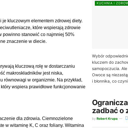
KUCHNIA I ZDRO
ni je kluczowym elementem zdrowej diety.
zeciwutleniacze, które wspierają zdrowie
yw powinno stanowić co najmniej 50%
ne znaczenie w diecie.
Wybór odpowiednic
kluczem do zachow
dgrywają kluczową rolę w dostarczaniu
samopoczucia. Ale
ść makroskładników jest niska,
Owoce są niezastą
iu równowagi w organizmie. Na przykład,
i błonnika, co czyni 
a, który wspiera prawidłowe funkcjonowanie
Ograniczan
zadbać o 
czenie dla zdrowia. Ciemnozielone
by
Robert Krupa
te w witaminę K, C oraz foliany. Witamina