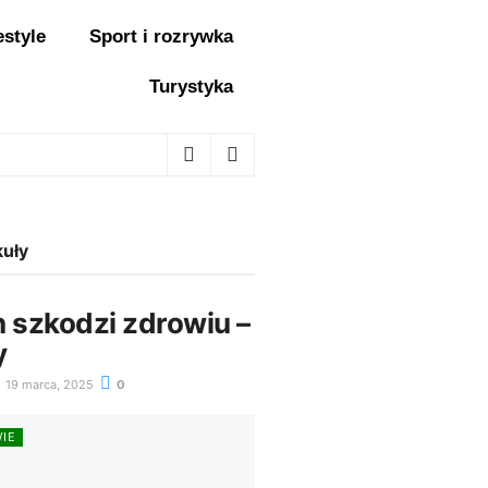
estyle
Sport i rozrywka
Turystyka
kuły
n szkodzi zdrowiu –
y
19 marca, 2025
0
WIE