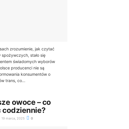
sach zrozumienie, jak czytać
 spożywczych, stało się
mentem świadomych wyborów
lsce producenci nie są
formowania konsumentów o
w trans, co...
ze owoce – co
ć codziennie?
19 marca, 2025
0