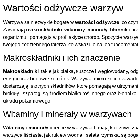
Wartości odżywcze warzyw
Warzywa są niezwykle bogate w
wartości odżywcze
, co czy
Zawierają
makroskładniki
,
witaminy
,
minerały
,
błonnik
i pr
organizmu i pomagają w profilaktyce chorób. Spożycie warz
twojego codziennego talerza, co wskazuje na ich fundamental
Makroskładniki i ich znaczenie
Makroskładniki
, takie jak białka, tłuszcze i węglowodany, o
energii oraz budowie komórek. Warzywa, mimo że ich zawarto
dostarczają istotnych składników, które pomagają w utrzyman
brokuły i szparagi są źródłem białka roślinnego oraz błonnik
układu pokarmowego.
Witaminy i minerały w warzywach
Witaminy
i
minerały
obecne w warzywach mają kluczowe zna
warzywa liściaste, jak rukiew wodna i sałata rzymska, są boga