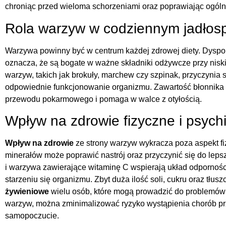
chroniąc przed wieloma schorzeniami oraz poprawiając ogóln
Rola warzyw w codziennym jadłosp
Warzywa powinny być w centrum każdej zdrowej diety. Dyspo
oznacza, że są bogate w ważne składniki odżywcze przy nisk
warzyw, takich jak brokuły, marchew czy szpinak, przyczynia 
odpowiednie funkcjonowanie organizmu. Zawartość błonnika 
przewodu pokarmowego i pomaga w walce z otyłością.
Wpływ na zdrowie fizyczne i psych
Wpływ na zdrowie
ze strony warzyw wykracza poza aspekt fi
minerałów może poprawić nastrój oraz przyczynić się do le
i warzywa zawierające witaminę C wspierają układ odpornośc
starzeniu się organizmu. Zbyt duża ilość soli, cukru oraz tł
żywieniowe
wielu osób, które mogą prowadzić do problemów 
warzyw, można zminimalizować ryzyko wystąpienia chorób pr
samopoczucie.