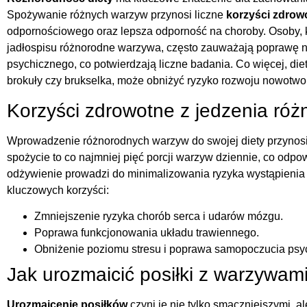
Spożywanie różnych warzyw przynosi liczne
korzyści zdrow
odpornościowego oraz lepsza odporność na choroby. Osoby, k
jadłospisu różnorodne warzywa, często zauważają poprawę na
psychicznego, co potwierdzają liczne badania. Co więcej, die
brokuły czy brukselka, może obniżyć ryzyko rozwoju nowotwo
Korzyści zdrowotne z jedzenia ró
Wprowadzenie różnorodnych warzyw do swojej diety przynosi
spożycie to co najmniej pięć porcji warzyw dziennie, co od
odżywienie prowadzi do minimalizowania ryzyka wystąpienia w
kluczowych korzyści:
Zmniejszenie ryzyka chorób serca i udarów mózgu.
Poprawa funkcjonowania układu trawiennego.
Obniżenie poziomu stresu i poprawa samopoczucia psy
Jak urozmaicić posiłki z warzywam
Urozmaicenie posiłków
czyni je nie tylko smaczniejszymi, a