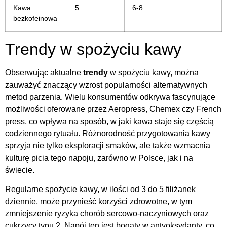
Kawa
5
6-8
bezkofeinowa
Trendy w spożyciu kawy
Obserwując aktualne
trendy
w spożyciu kawy, można
zauważyć znaczący wzrost popularności alternatywnych
metod parzenia. Wielu konsumentów odkrywa fascynujące
możliwości oferowane przez Aeropress, Chemex czy French
press, co wpływa na sposób, w jaki kawa staje się częścią
codziennego rytuału. Różnorodność przygotowania kawy
sprzyja nie tylko eksploracji smaków, ale także wzmacnia
kulturę picia tego napoju, zarówno w Polsce, jak i na
świecie.
Regularne spożycie kawy, w ilości od 3 do 5 filiżanek
dziennie, może przynieść korzyści zdrowotne, w tym
zmniejszenie ryzyka chorób sercowo-naczyniowych oraz
cukrzycy typu 2. Napój ten jest bogaty w antyoksydanty, co