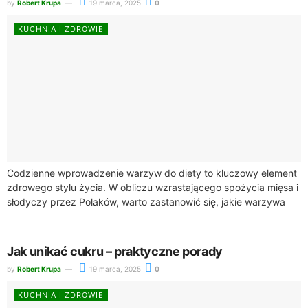
by
Robert Krupa
19 marca, 2025
0
KUCHNIA I ZDROWIE
Codzienne wprowadzenie warzyw do diety to kluczowy element
zdrowego stylu życia. W obliczu wzrastającego spożycia mięsa i
słodyczy przez Polaków, warto zastanowić się, jakie warzywa
jeść codziennie, aby dostarczyć swojemu...
Jak unikać cukru – praktyczne porady
by
Robert Krupa
19 marca, 2025
0
KUCHNIA I ZDROWIE