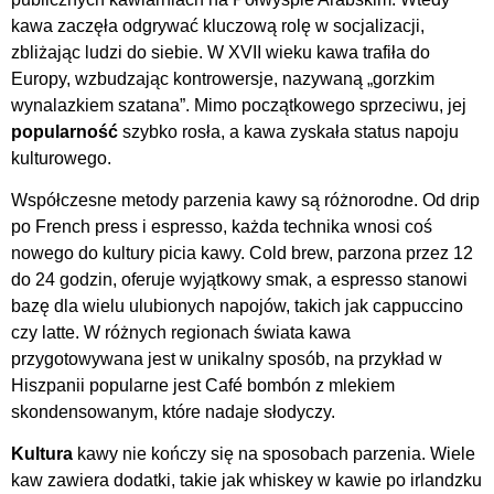
kawa zaczęła odgrywać kluczową rolę w socjalizacji,
zbliżając ludzi do siebie. W XVII wieku kawa trafiła do
Europy, wzbudzając kontrowersje, nazywaną „gorzkim
wynalazkiem szatana”. Mimo początkowego sprzeciwu, jej
popularność
szybko rosła, a kawa zyskała status napoju
kulturowego.
Współczesne metody parzenia kawy są różnorodne. Od drip
po French press i espresso, każda technika wnosi coś
nowego do kultury picia kawy. Cold brew, parzona przez 12
do 24 godzin, oferuje wyjątkowy smak, a espresso stanowi
bazę dla wielu ulubionych napojów, takich jak cappuccino
czy latte. W różnych regionach świata kawa
przygotowywana jest w unikalny sposób, na przykład w
Hiszpanii popularne jest Café bombón z mlekiem
skondensowanym, które nadaje słodyczy.
Kultura
kawy nie kończy się na sposobach parzenia. Wiele
kaw zawiera dodatki, takie jak whiskey w kawie po irlandzku