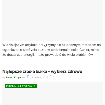
W dzisiejszym artykule przyjrzymy się skutecznym metodom na
ograniczenie spożycia cukru w codziennej diecie. Cukier, mimo
że dostarcza energii, może prowadzić do wielu problemów
zdrowotnych, takich jak otyłość, cukrzyca typu...
Najlepsze źródła białka – wybierz zdrowo
by
Robert Krupa
19 marca, 2025
0
KUCHNIA I ZDROWIE