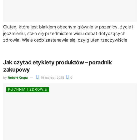
Gluten, które jest białkiem obecnym głównie w pszenicy, życie i
jęczmieniu, stało się przedmiotem wielu debat dotyczących
zdrowia. Wiele osób zastanawia się, czy gluten rzeczywiście
szkodzi zdrowiu. W artykule tym...
Jak czytać etykiety produktów – poradnik
zakupowy
by
Robert Krupa
19 marca, 2025
0
KUCHNIA I ZDROWIE