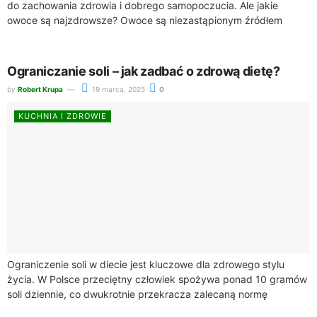
do zachowania zdrowia i dobrego samopoczucia. Ale jakie
owoce są najzdrowsze? Owoce są niezastąpionym źródłem
witamin, minerałów i błonnika, co czyni je...
Ograniczanie soli – jak zadbać o zdrową dietę?
by
Robert Krupa
19 marca, 2025
0
KUCHNIA I ZDROWIE
Ograniczenie soli w diecie jest kluczowe dla zdrowego stylu
życia. W Polsce przeciętny człowiek spożywa ponad 10 gramów
soli dziennie, co dwukrotnie przekracza zalecaną normę
wynoszącą 5 gramów, czyli jedną...