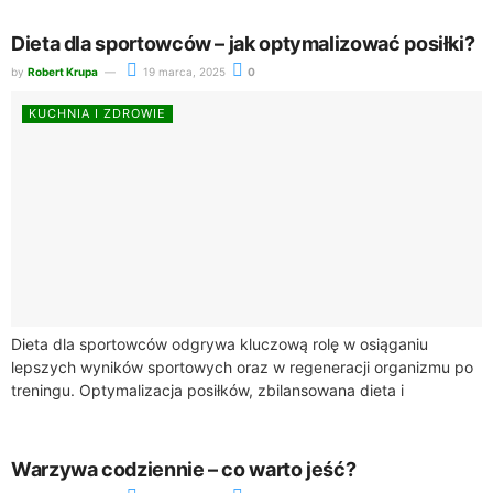
Dieta dla sportowców – jak optymalizować posiłki?
by
Robert Krupa
19 marca, 2025
0
KUCHNIA I ZDROWIE
Dieta dla sportowców odgrywa kluczową rolę w osiąganiu
lepszych wyników sportowych oraz w regeneracji organizmu po
treningu. Optymalizacja posiłków, zbilansowana dieta i
odpowiednie wartości odżywcze są fundamentem, który
przyczynia się...
Warzywa codziennie – co warto jeść?