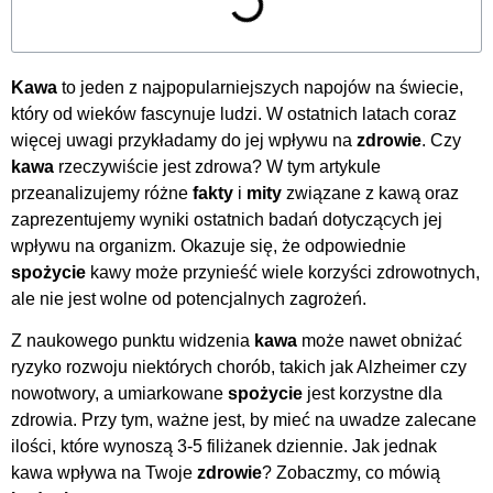
Kawa
to jeden z najpopularniejszych napojów na świecie,
który od wieków fascynuje ludzi. W ostatnich latach coraz
więcej uwagi przykładamy do jej wpływu na
zdrowie
. Czy
kawa
rzeczywiście jest zdrowa? W tym artykule
przeanalizujemy różne
fakty
i
mity
związane z kawą oraz
zaprezentujemy wyniki ostatnich badań dotyczących jej
wpływu na organizm. Okazuje się, że odpowiednie
spożycie
kawy może przynieść wiele korzyści zdrowotnych,
ale nie jest wolne od potencjalnych zagrożeń.
Z naukowego punktu widzenia
kawa
może nawet obniżać
ryzyko rozwoju niektórych chorób, takich jak Alzheimer czy
nowotwory, a umiarkowane
spożycie
jest korzystne dla
zdrowia. Przy tym, ważne jest, by mieć na uwadze zalecane
ilości, które wynoszą 3-5 filiżanek dziennie. Jak jednak
kawa wpływa na Twoje
zdrowie
? Zobaczmy, co mówią