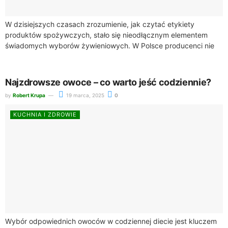
W dzisiejszych czasach zrozumienie, jak czytać etykiety
produktów spożywczych, stało się nieodłącznym elementem
świadomych wyborów żywieniowych. W Polsce producenci nie
są zobowiązani do informowania konsumentów o zawartości
tłuszczów trans, co...
Najzdrowsze owoce – co warto jeść codziennie?
by
Robert Krupa
19 marca, 2025
0
KUCHNIA I ZDROWIE
Wybór odpowiednich owoców w codziennej diecie jest kluczem