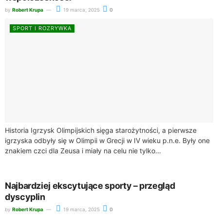
by
Robert Krupa
19 marca, 2025
0
SPORT I ROZRYWKA
Historia Igrzysk Olimpijskich sięga starożytności, a pierwsze
igrzyska odbyły się w Olimpii w Grecji w IV wieku p.n.e. Były one
znakiem czci dla Zeusa i miały na celu nie tylko...
Najbardziej ekscytujące sporty – przegląd
dyscyplin
by
Robert Krupa
19 marca, 2025
0