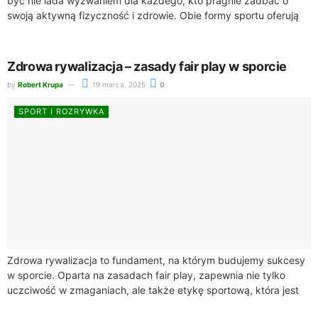
być nie lada wyzwaniem dla każdego, kto pragnie zadbać o
swoją aktywną fizyczność i zdrowie. Obie formy sportu oferują
unikalne korzyści. Sporty zespołowe,...
Zdrowa rywalizacja – zasady fair play w sporcie
by
Robert Krupa
19 marca, 2025
0
SPORT I ROZRYWKA
Zdrowa rywalizacja to fundament, na którym budujemy sukcesy
w sporcie. Oparta na zasadach fair play, zapewnia nie tylko
uczciwość w zmaganiach, ale także etykę sportową, która jest
niezbędna w każdej...