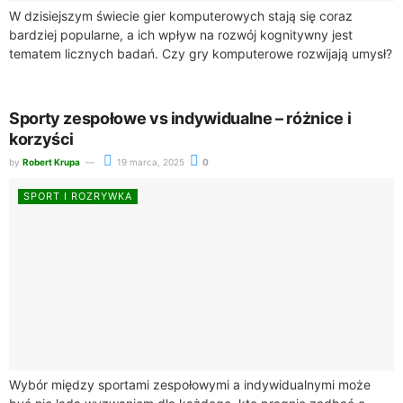
W dzisiejszym świecie gier komputerowych stają się coraz
bardziej popularne, a ich wpływ na rozwój kognitywny jest
tematem licznych badań. Czy gry komputerowe rozwijają umysł?
To pytanie zyskuje na znaczeniu,...
Sporty zespołowe vs indywidualne – różnice i
korzyści
by
Robert Krupa
19 marca, 2025
0
SPORT I ROZRYWKA
Wybór między sportami zespołowymi a indywidualnymi może