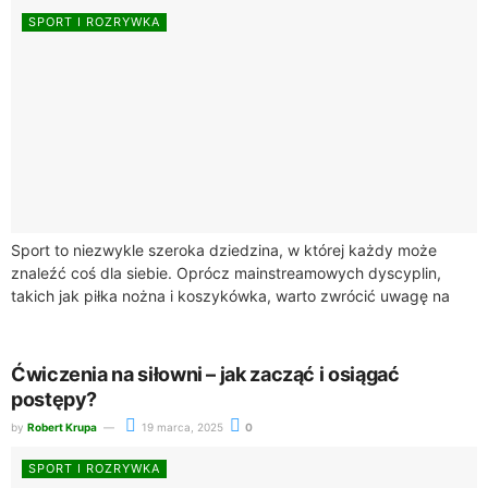
SPORT I ROZRYWKA
Sport to niezwykle szeroka dziedzina, w której każdy może
znaleźć coś dla siebie. Oprócz mainstreamowych dyscyplin,
takich jak piłka nożna i koszykówka, warto zwrócić uwagę na
mniej znane, ale równie...
Ćwiczenia na siłowni – jak zacząć i osiągać
postępy?
by
Robert Krupa
19 marca, 2025
0
SPORT I ROZRYWKA