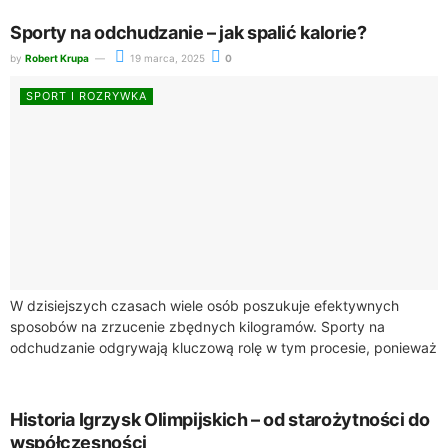
Sporty na odchudzanie – jak spalić kalorie?
by
Robert Krupa
19 marca, 2025
0
SPORT I ROZRYWKA
W dzisiejszych czasach wiele osób poszukuje efektywnych
sposobów na zrzucenie zbędnych kilogramów. Sporty na
odchudzanie odgrywają kluczową rolę w tym procesie, ponieważ
angażując Twoje ciało, pozwalają na spalanie kalorii. Warto...
Historia Igrzysk Olimpijskich – od starożytności do
współczesności