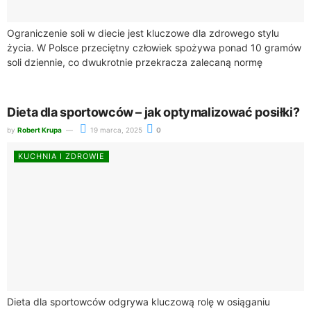
Ograniczenie soli w diecie jest kluczowe dla zdrowego stylu
życia. W Polsce przeciętny człowiek spożywa ponad 10 gramów
soli dziennie, co dwukrotnie przekracza zalecaną normę
wynoszącą 5 gramów, czyli jedną...
Dieta dla sportowców – jak optymalizować posiłki?
by
Robert Krupa
19 marca, 2025
0
KUCHNIA I ZDROWIE
Dieta dla sportowców odgrywa kluczową rolę w osiąganiu