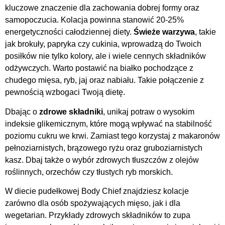
kluczowe znaczenie dla zachowania dobrej formy oraz
samopoczucia. Kolacja powinna stanowić 20-25%
energetyczności całodziennej diety.
Świeże warzywa
, takie
jak brokuły, papryka czy cukinia, wprowadzą do Twoich
posiłków nie tylko kolory, ale i wiele cennych składników
odżywczych. Warto postawić na białko pochodzące z
chudego mięsa, ryb, jaj oraz nabiału. Takie połączenie z
pewnością wzbogaci Twoją dietę.
Dbając o
zdrowe składniki
, unikaj potraw o wysokim
indeksie glikemicznym, które mogą wpływać na stabilność
poziomu cukru we krwi. Zamiast tego korzystaj z makaronów
pełnoziarnistych, brązowego ryżu oraz gruboziarnistych
kasz. Dbaj także o wybór zdrowych tłuszczów z olejów
roślinnych, orzechów czy tłustych ryb morskich.
W diecie pudełkowej Body Chief znajdziesz kolacje
zarówno dla osób spożywających mięso, jak i dla
wegetarian. Przykłady zdrowych składników to zupa