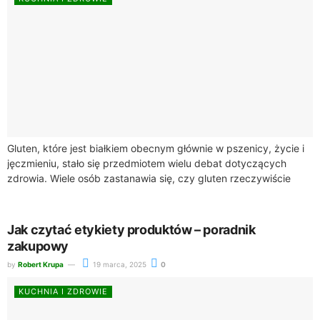
Gluten, które jest białkiem obecnym głównie w pszenicy, życie i
jęczmieniu, stało się przedmiotem wielu debat dotyczących
zdrowia. Wiele osób zastanawia się, czy gluten rzeczywiście
szkodzi zdrowiu. W artykule tym...
Jak czytać etykiety produktów – poradnik
zakupowy
by
Robert Krupa
19 marca, 2025
0
KUCHNIA I ZDROWIE