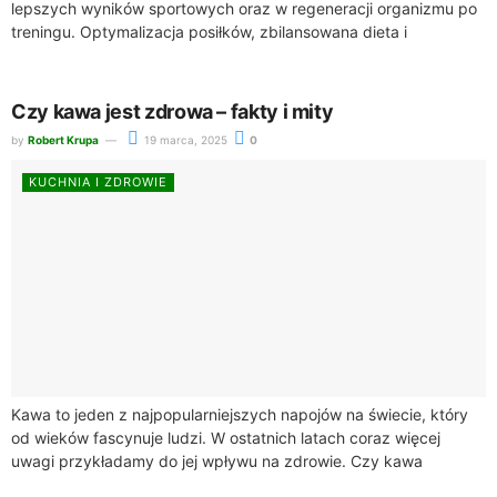
lepszych wyników sportowych oraz w regeneracji organizmu po
treningu. Optymalizacja posiłków, zbilansowana dieta i
odpowiednie wartości odżywcze są fundamentem, który
przyczynia się...
Czy kawa jest zdrowa – fakty i mity
by
Robert Krupa
19 marca, 2025
0
KUCHNIA I ZDROWIE
Kawa to jeden z najpopularniejszych napojów na świecie, który
od wieków fascynuje ludzi. W ostatnich latach coraz więcej
uwagi przykładamy do jej wpływu na zdrowie. Czy kawa
rzeczywiście jest zdrowa?...