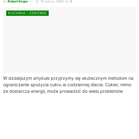
by
Robert Krupa
19 marca, 2025
0
KUCHNIA I ZDROWIE
W dzisiejszym artykule przyjrzymy się skutecznym metodom na
ograniczenie spożycia cukru w codziennej diecie. Cukier, mimo
że dostarcza energii, może prowadzić do wielu problemów
zdrowotnych, takich jak otyłość, cukrzyca typu...