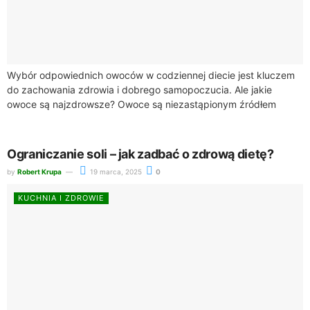
Wybór odpowiednich owoców w codziennej diecie jest kluczem
do zachowania zdrowia i dobrego samopoczucia. Ale jakie
owoce są najzdrowsze? Owoce są niezastąpionym źródłem
witamin, minerałów i błonnika, co czyni je...
Ograniczanie soli – jak zadbać o zdrową dietę?
by
Robert Krupa
19 marca, 2025
0
KUCHNIA I ZDROWIE