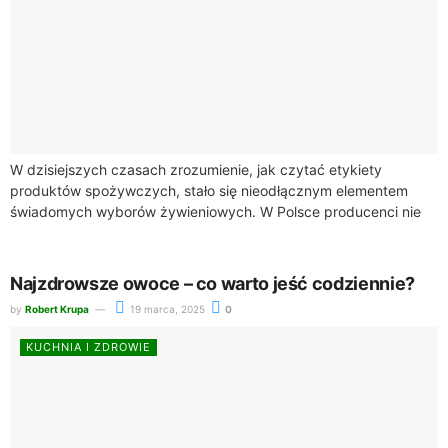
W dzisiejszych czasach zrozumienie, jak czytać etykiety
produktów spożywczych, stało się nieodłącznym elementem
świadomych wyborów żywieniowych. W Polsce producenci nie
są zobowiązani do informowania konsumentów o zawartości
tłuszczów trans, co...
Najzdrowsze owoce – co warto jeść codziennie?
by
Robert Krupa
19 marca, 2025
0
KUCHNIA I ZDROWIE