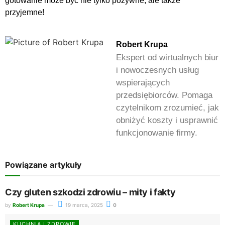
gotowanie może być nie tylko pożywne, ale także
przyjemne!
Robert Krupa
Ekspert od wirtualnych biur
i nowoczesnych usług
wspierających
przedsiębiorców. Pomaga
czytelnikom zrozumieć, jak
obniżyć koszty i usprawnić
funkcjonowanie firmy.
Powiązane artykuły
Czy gluten szkodzi zdrowiu – mity i fakty
by
Robert Krupa
19 marca, 2025
0
KUCHNIA I ZDROWIE