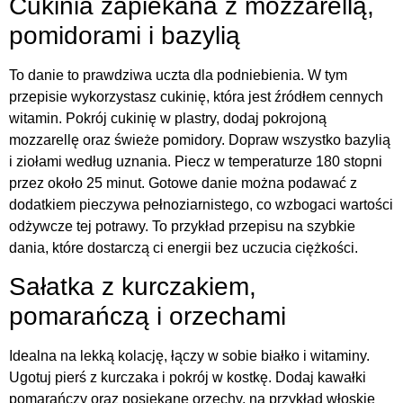
Cukinia zapiekana z mozzarellą,
pomidorami i bazylią
To danie to prawdziwa uczta dla podniebienia. W tym
przepisie wykorzystasz cukinię, która jest źródłem cennych
witamin. Pokrój cukinię w plastry, dodaj pokrojoną
mozzarellę oraz świeże pomidory. Dopraw wszystko bazylią
i ziołami według uznania. Piecz w temperaturze 180 stopni
przez około 25 minut. Gotowe danie można podawać z
dodatkiem pieczywa pełnoziarnistego, co wzbogaci wartości
odżywcze tej potrawy. To przykład przepisu na szybkie
dania, które dostarczą ci energii bez uczucia ciężkości.
Sałatka z kurczakiem,
pomarańczą i orzechami
Idealna na lekką kolację, łączy w sobie białko i witaminy.
Ugotuj pierś z kurczaka i pokrój w kostkę. Dodaj kawałki
pomarańczy oraz posiekane orzechy, na przykład włoskie