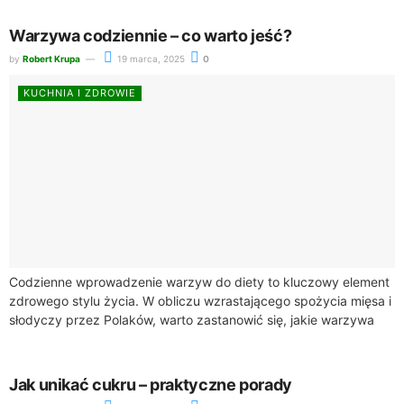
Warzywa codziennie – co warto jeść?
by
Robert Krupa
19 marca, 2025
0
KUCHNIA I ZDROWIE
Codzienne wprowadzenie warzyw do diety to kluczowy element
zdrowego stylu życia. W obliczu wzrastającego spożycia mięsa i
słodyczy przez Polaków, warto zastanowić się, jakie warzywa
jeść codziennie, aby dostarczyć swojemu...
Jak unikać cukru – praktyczne porady