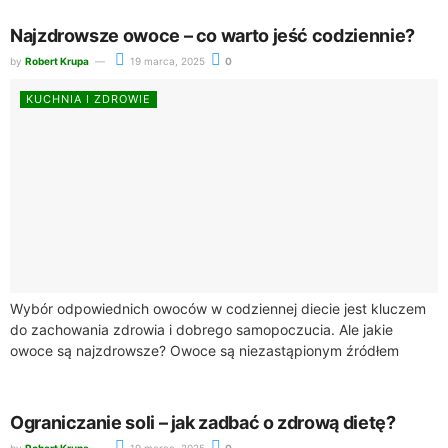
tłuszczów trans, co...
Najzdrowsze owoce – co warto jeść codziennie?
by
Robert Krupa
19 marca, 2025
0
KUCHNIA I ZDROWIE
Wybór odpowiednich owoców w codziennej diecie jest kluczem
do zachowania zdrowia i dobrego samopoczucia. Ale jakie
owoce są najzdrowsze? Owoce są niezastąpionym źródłem
witamin, minerałów i błonnika, co czyni je...
Ograniczanie soli – jak zadbać o zdrową dietę?
by
Robert Krupa
19 marca, 2025
0