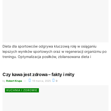
Dieta dla sportowców odgrywa kluczową rolę w osiąganiu
lepszych wyników sportowych oraz w regeneracji organizmu po
treningu. Optymalizacja posiłków, zbilansowana dieta i
odpowiednie wartości odżywcze są fundamentem, który
przyczynia się...
Czy kawa jest zdrowa – fakty i mity
by
Robert Krupa
19 marca, 2025
0
KUCHNIA I ZDROWIE