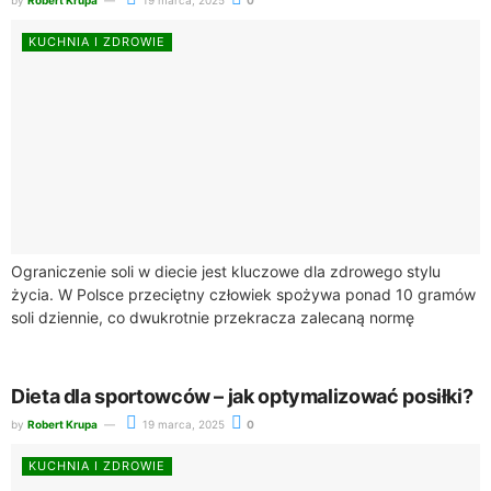
KUCHNIA I ZDROWIE
Ograniczenie soli w diecie jest kluczowe dla zdrowego stylu
życia. W Polsce przeciętny człowiek spożywa ponad 10 gramów
soli dziennie, co dwukrotnie przekracza zalecaną normę
wynoszącą 5 gramów, czyli jedną...
Dieta dla sportowców – jak optymalizować posiłki?
by
Robert Krupa
19 marca, 2025
0
KUCHNIA I ZDROWIE