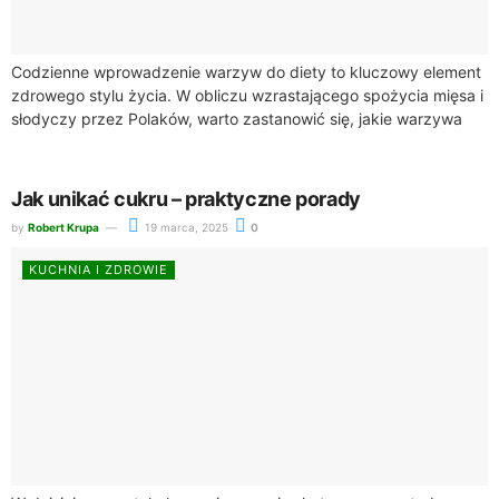
Codzienne wprowadzenie warzyw do diety to kluczowy element
zdrowego stylu życia. W obliczu wzrastającego spożycia mięsa i
słodyczy przez Polaków, warto zastanowić się, jakie warzywa
jeść codziennie, aby dostarczyć swojemu...
Jak unikać cukru – praktyczne porady
by
Robert Krupa
19 marca, 2025
0
KUCHNIA I ZDROWIE