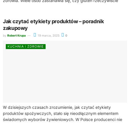
zdrowia. Wiele osób zastanawia się, czy gluten rzeczywiście
szkodzi zdrowiu. W artykule tym...
Jak czytać etykiety produktów – poradnik
zakupowy
by
Robert Krupa
19 marca, 2025
0
KUCHNIA I ZDROWIE
W dzisiejszych czasach zrozumienie, jak czytać etykiety
produktów spożywczych, stało się nieodłącznym elementem
świadomych wyborów żywieniowych. W Polsce producenci nie
są zobowiązani do informowania konsumentów o zawartości