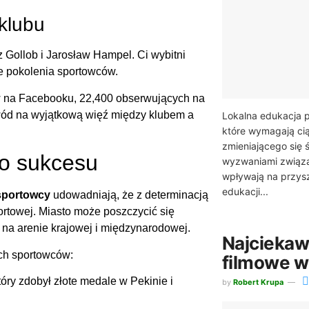
 klubu
 Gollob i Jarosław Hampel. Ci wybitni
jne pokolenia sportowców.
 na Facebooku, 22,400 obserwujących na
wód na wyjątkową więź między klubem a
Lokalna edukacja 
które wymagają ci
zmieniającego się 
do sukcesu
wyzwaniami związa
wpływają na przys
edukacji...
sportowcy
udowadniają, że z determinacją
ortowej. Miasto może poszczycić się
 na arenie krajowej i międzynarodowej.
Najciekaw
ych sportowców:
filmowe w 
tóry zdobył złote medale w Pekinie i
by
Robert Krupa