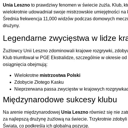
Unia Leszno
to prawdziwy fenomen w świecie żużla. Klub, któ
wielokrotnie udowadniał swoje mistrzowskie umiejętności na
Średnia frekwencja 11,000 widzów podczas domowych mecz
drużyny.
Legendarne zwycięstwa w lidze kr
Żużlowcy Unii Leszno zdominowali krajowe rozgrywki, zdobyw
Klub triumfował w PGE Ekstralidze, szczególnie w okresie od
osiągnięcia obejmują:
Wielokrotne
mistrzostwa Polski
Zdobycie Złotego Kasku
Nieprzerwana passa zwycięstw w krajowych rozgrywka
Międzynarodowe sukcesy klubu
Na arenie międzynarodowej
Unia Leszno
również się nie za
za najlepszą drużynę żużlową na świecie. Trzykrotnie zdoby
Świata, co podkreśla ich globalną pozycję.