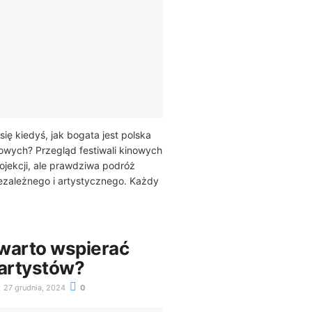
ię kiedyś, jak bogata jest polska
lmowych? Przegląd festiwali kinowych
projekcji, ale prawdziwa podróż
iezależnego i artystycznego. Każdy
warto wspierać
 artystów?
27 grudnia, 2024
0