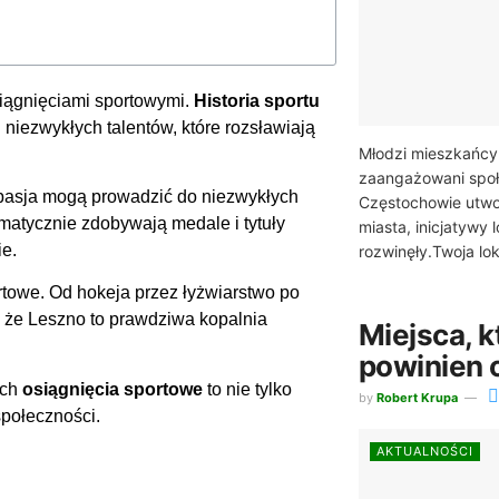
siągnięciami sportowymi.
Historia sportu
niezwykłych talentów, które rozsławiają
Młodzi mieszkańcy 
zaangażowani społ
 pasja mogą prowadzić do niezwykłych
Częstochowie utwo
matycznie zdobywają medale i tytuły
miasta, inicjatywy 
ie.
rozwinęły.Twoja lok
towe. Od hokeja przez łyżwiarstwo po
 że Leszno to prawdziwa kopalnia
Miejsca, k
powinien 
Ich
osiągnięcia sportowe
to nie tylko
by
Robert Krupa
społeczności.
AKTUALNOŚCI