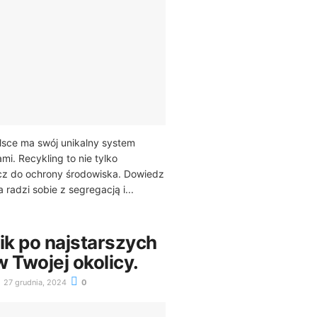
lsce ma swój unikalny system
i. Recykling to nie tylko
ucz do ochrony środowiska. Dowiedz
 radzi sobie z segregacją i...
k po najstarszych
 Twojej okolicy.
27 grudnia, 2024
0