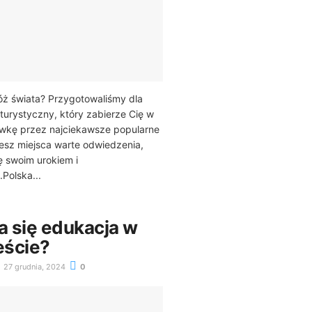
ż świata? Przygotowaliśmy dla
turystyczny, który zabierze Cię w
wkę przez najciekawsze popularne
esz miejsca warte odwiedzenia,
 swoim urokiem i
Polska...
a się edukacja w
eście?
27 grudnia, 2024
0