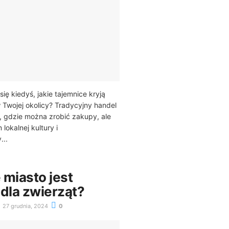
ię kiedyś, jakie tajemnice kryją
w Twojej okolicy? Tradycyjny handel
a, gdzie można zrobić zakupy, ale
lokalnej kultury i
...
 miasto jest
 dla zwierząt?
27 grudnia, 2024
0