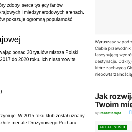
ry zdobył serca tysięcy fanów,
 krajowych i międzynarodowych arenach.
ów pokazuje ogromną popularność
ajowej
Wyruszasz w podró
Ciebie przewodnik 
ając ponad 20 tytułów mistrza Polski.
fascynującą wędró
 2017 do 2020 roku. Ich niesamowite
destynacje. Odkryj
które zachwycą Cię
niepowtarzalnością.
ch
Jak rozwij
Twoim mi
by
Robert Krupa
trzymuje. W 2015 roku klub został uznany
li złote medale Drużynowego Pucharu
AKTUALNOŚCI