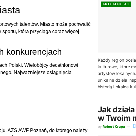
AKTUALNOŚCI
iasta
ortowych talentów. Miasto może pochwalić
 sportu, która przyciąga coraz więcej
ch konkurencjach
Każdy region posi
ch Polski. Wielobójcy decathlonowi
kulturowe, które 
znego. Najważniejsze osiągnięcia
artystów lokalnych
unikalne dzieła ins
historią.Lokalna kult
Jak działa
w Twoim 
by
Robert Krupa
woju. AZS AWF Poznań, do którego należy