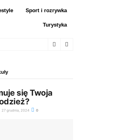
estyle
Sport i rozrywka
Turystyka
kuły
uje się Twoja
łodzież?
27 grudnia, 2024
0