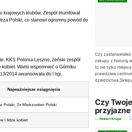
i krajowych klubów. Zespół triumfował
istrza Polski, co stanowi ogromny powód do
Czy zastanawiałeś s
ie. KKS Polonia Leszno, żeński zespół
zakupy z historią 
e kobiet. Warto wspomnieć o Górniku
to nie tylko miejsc
prawdziwe centrum 
13/2014 awansowała do I ligi.
dziedzictwa.Sklepy
Najważniejsze osiągnięcia
Czy Twoje
r Polski, 2x Mistrzostwo Polski
przyjazne
by
Robert Krupa
w I lidze kobiet