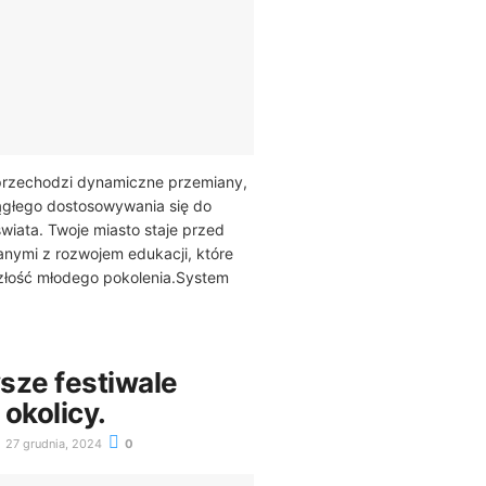
przechodzi dynamiczne przemiany,
ągłego dostosowywania się do
świata. Twoje miasto staje przed
nymi z rozwojem edukacji, które
złość młodego pokolenia.System
sze festiwale
okolicy.
27 grudnia, 2024
0