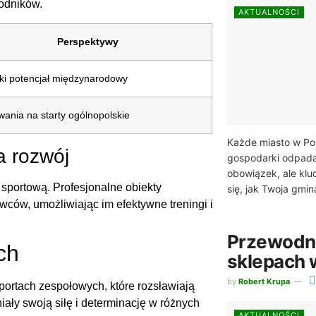
wodników.
AKTUALNOŚCI
Perspektywy
i potencjał międzynarodowy
ania na starty ogólnopolskie
Każde miasto w Po
a rozwój
gospodarki odpadam
obowiązek, ale kl
sportową. Profesjonalne obiekty
się, jak Twoja gmina
wców, umożliwiając im efektywne treningi i
Przewodni
ch
sklepach w
by
Robert Krupa
ortach zespołowych, które rozsławiają
ały swoją siłę i determinację w różnych
AKTUALNOŚCI