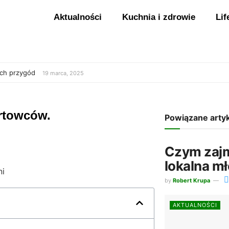
Aktualności
Kuchnia i zdrowie
Lif
ych przygód
19 marca, 2025
ortowców.
Powiązane arty
Czym zajm
lokalna m
by
Robert Krupa
AKTUALNOŚCI