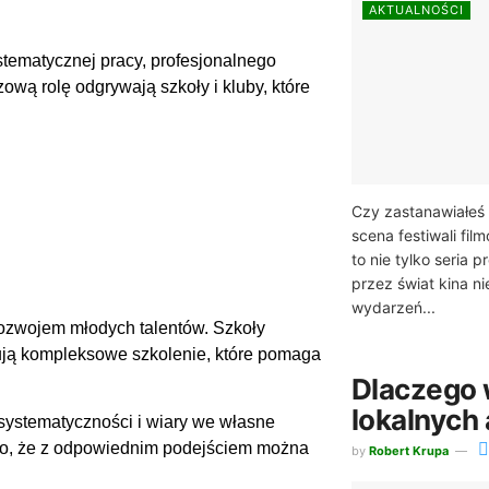
AKTUALNOŚCI
tematycznej pracy, profesjonalnego
zową rolę odgrywają szkoły i kluby, które
Czy zastanawiałeś s
scena festiwali fi
to nie tylko seria 
przez świat kina n
wydarzeń...
rozwojem młodych talentów. Szkoły
rują kompleksowe szkolenie, które pomaga
Dlaczego 
lokalnych
 systematyczności i wiary we własne
o, że z odpowiednim podejściem można
by
Robert Krupa